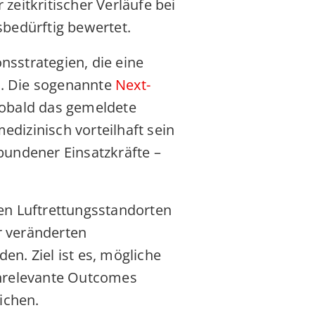
eitkritischer Verläufe bei
bedürftig bewertet.
nsstrategien, die eine
n. Die sogenannte
Next-
: Sobald das gemeldete
edizinisch vorteilhaft sein
undener Einsatzkräfte –
en Luftrettungsstandorten
er veränderten
en. Ziel ist es, mögliche
enrelevante Outcomes
ichen.