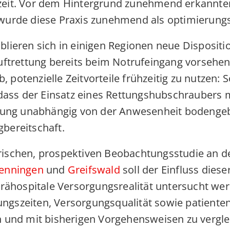
eit. Vor dem Hintergrund zunehmend erkannter z
wurde diese Praxis zunehmend als optimierungs
lieren sich in einigen Regionen neue Dispositio
Luftrettung bereits beim Notrufeingang vorsehe
b, potenzielle Zeitvorteile frühzeitig zu nutzen
 dass der Einsatz eines Rettungshubschraubers m
erung unabhängig von der Anwesenheit bodengeb
bereitschaft.
ischen, prospektiven Beobachtungsstudie an d
wenningen
und
Greifswald
soll der Einfluss dies
prähospitale Versorgungsrealität untersucht werd
ngszeiten, Versorgungsqualität sowie patient
n und mit bisherigen Vorgehensweisen zu vergle