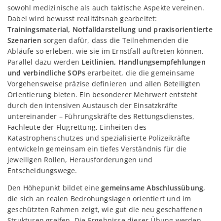
sowohl medizinische als auch taktische Aspekte vereinen.
Dabei wird bewusst realitätsnah gearbeitet:
Trainingsmaterial, Notfalldarstellung und praxisorientierte
Szenarien
sorgen dafür, dass die Teilnehmenden die
Abläufe so erleben, wie sie im Ernstfall auftreten können.
Parallel dazu werden
Leitlinien, Handlungsempfehlungen
und verbindliche SOPs
erarbeitet, die die gemeinsame
Vorgehensweise präzise definieren und allen Beteiligten
Orientierung bieten. Ein besonderer Mehrwert entsteht
durch den intensiven Austausch der Einsatzkräfte
untereinander – Führungskräfte des Rettungsdienstes,
Fachleute der Flugrettung, Einheiten des
Katastrophenschutzes und spezialisierte Polizeikräfte
entwickeln gemeinsam ein tiefes Verständnis für die
jeweiligen Rollen, Herausforderungen und
Entscheidungswege.
Den Höhepunkt bildet eine
gemeinsame Abschlussübung
,
die sich an realen Bedrohungslagen orientiert und im
geschützten Rahmen zeigt, wie gut die neu geschaffenen
Strukturen greifen. Die Ergebnisse dieser Übung werden