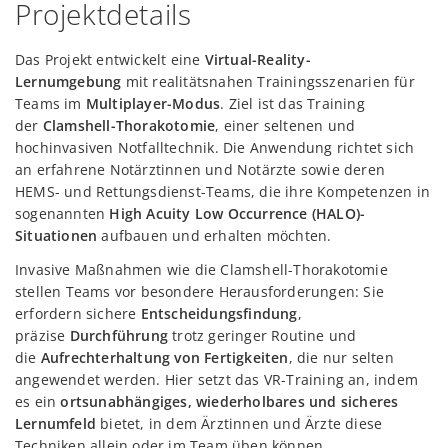
Projektdetails
Das Projekt entwickelt eine
Virtual-Reality-
Lernumgebung
mit realitätsnahen Trainingsszenarien für
Teams im
Multiplayer-Modus
. Ziel ist das Training
der
Clamshell-Thorakotomie
, einer seltenen und
hochinvasiven Notfalltechnik. Die Anwendung richtet sich
an erfahrene Notärztinnen und Notärzte sowie deren
HEMS- und Rettungsdienst-Teams, die ihre Kompetenzen in
sogenannten
High Acuity Low Occurrence (HALO)-
Situationen
aufbauen und erhalten möchten.
Invasive Maßnahmen wie die Clamshell-Thorakotomie
stellen Teams vor besondere Herausforderungen: Sie
erfordern sichere
Entscheidungsfindung
,
präzise
Durchführung
trotz geringer Routine und
die
Aufrechterhaltung von Fertigkeiten
, die nur selten
angewendet werden. Hier setzt das VR-Training an, indem
es ein
ortsunabhängiges, wiederholbares und sicheres
Lernumfeld
bietet, in dem Ärztinnen und Ärzte diese
Techniken allein oder im Team üben können.